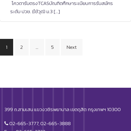
โควตารับตรงTCASบัณฑิตศึกษาระเบียบการรับสมัคร
ระดับ ปวช. (ใช้วุฒิ ม.3 […]
Posts
1
2
…
5
Next
pagination
399 ถ.สามเสน แขวงวชิรพยาบาล เขตดุสิต กรุงเทพฯ 10300
02-665-3777, 02-665-3888